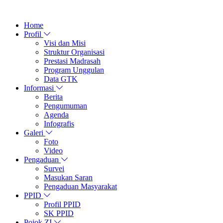
Home
Profil
Visi dan Misi
Struktur Organisasi
Prestasi Madrasah
Program Unggulan
Data GTK
Informasi
Berita
Pengumuman
Agenda
Infografis
Galeri
Foto
Video
Pengaduan
Survei
Masukan Saran
Pengaduan Masyarakat
PPID
Profil PPID
SK PPID
Pojok ZI