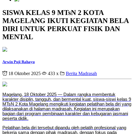
SISWA KELAS 9 MTsN 2 KOTA
MAGELANG IKUTI KEGIATAN BELA
DIRI UNTUK PERKUAT FISIK DAN
MENTAL
Arwin Puji Rahayu
18 Oktober 2025
433 x
Berita Madrasah
Magelang, 18 Oktober 2025 — Dalam rangka membentuk
karakter disiplin, tangguh, dan bermental kuat, siswa-siswi kelas 9
MTsN 2 Kota Magelang mengikuti kegiatan pelatihan bela diri yang
dilaksanakan di halaman madrasah. Kegiatan ini merupakan
bagian dari program pembinaan karakter dan kebugaran jasmani
peserta didik.
Pelatihan bela diri tersebut dipandu oleh pelatih profesional yang
bekerja sama dengan pihak madrasah, dengan fokus pada