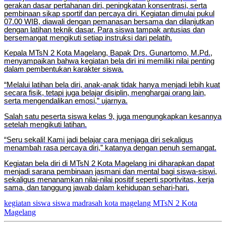
gerakan dasar pertahanan diri, peningkatan konsentrasi, serta
pembinaan sikap sportif dan percaya diri. Kegiatan dimulai pukul
07.00 WIB, diawali dengan pemanasan bersama dan dilanjutkan
dengan latihan teknik dasar. Para siswa tampak antusias dan
bersemangat mengikuti setiap instruksi dari pelatih.
Kepala MTsN 2 Kota Magelang, Bapak Drs. Gunartomo, M.Pd.,
menyampaikan bahwa kegiatan bela diri ini memiliki nilai penting
dalam pembentukan karakter siswa.
“Melalui latihan bela diri, anak-anak tidak hanya menjadi lebih kuat
secara fisik, tetapi juga belajar disiplin, menghargai orang lain,
serta mengendalikan emosi,” ujarnya.
Salah satu peserta siswa kelas 9, juga mengungkapkan kesannya
setelah mengikuti latihan.
“Seru sekali! Kami jadi belajar cara menjaga diri sekaligus
menambah rasa percaya diri,” katanya dengan penuh semangat.
Kegiatan bela diri di MTsN 2 Kota Magelang ini diharapkan dapat
menjadi sarana pembinaan jasmani dan mental bagi siswa-siswi,
sekaligus menanamkan nilai-nilai positif seperti sportivitas, kerja
sama, dan tanggung jawab dalam kehidupan sehari-hari.
kegiatan siswa
siswa madrasah
kota magelang
MTsN 2 Kota
Magelang