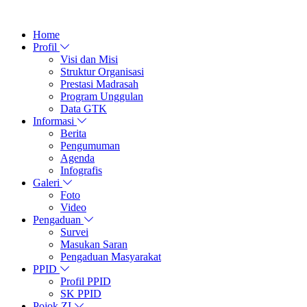
Home
Profil
Visi dan Misi
Struktur Organisasi
Prestasi Madrasah
Program Unggulan
Data GTK
Informasi
Berita
Pengumuman
Agenda
Infografis
Galeri
Foto
Video
Pengaduan
Survei
Masukan Saran
Pengaduan Masyarakat
PPID
Profil PPID
SK PPID
Pojok ZI