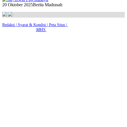
20 Oktober 2025
Berita Madrasah
Redaksi |
Syarat & Kondisi |
Peta Situs |
© 2026 - MTsN 2 Kota Magelang
MHS
|
Dibuat dengan
Oleh