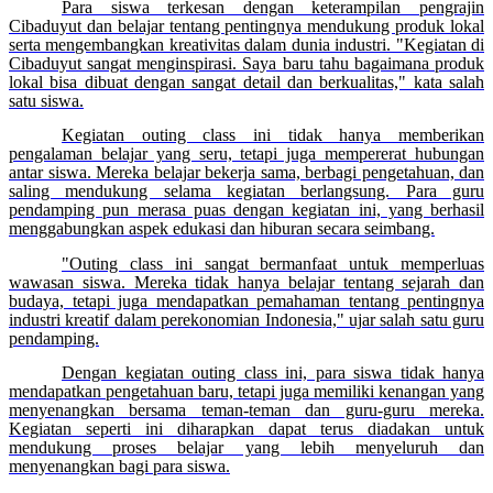
Para siswa terkesan dengan keterampilan pengrajin
Cibaduyut dan belajar tentang pentingnya mendukung produk lokal
serta mengembangkan kreativitas dalam dunia industri. "Kegiatan di
Cibaduyut sangat menginspirasi. Saya baru tahu bagaimana produk
lokal bisa dibuat dengan sangat detail dan berkualitas," kata salah
satu siswa.
Kegiatan outing class ini tidak hanya memberikan
pengalaman belajar yang seru, tetapi juga mempererat hubungan
antar siswa. Mereka belajar bekerja sama, berbagi pengetahuan, dan
saling mendukung selama kegiatan berlangsung. Para guru
pendamping pun merasa puas dengan kegiatan ini, yang berhasil
menggabungkan aspek edukasi dan hiburan secara seimbang.
"Outing class ini sangat bermanfaat untuk memperluas
wawasan siswa. Mereka tidak hanya belajar tentang sejarah dan
budaya, tetapi juga mendapatkan pemahaman tentang pentingnya
industri kreatif dalam perekonomian Indonesia," ujar salah satu guru
pendamping.
Dengan kegiatan outing class ini, para siswa tidak hanya
mendapatkan pengetahuan baru, tetapi juga memiliki kenangan yang
menyenangkan bersama teman-teman dan guru-guru mereka.
Kegiatan seperti ini diharapkan dapat terus diadakan untuk
mendukung proses belajar yang lebih menyeluruh dan
menyenangkan bagi para siswa.