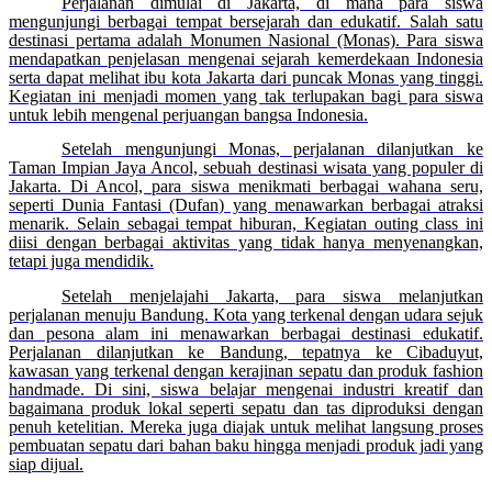
Perjalanan dimulai di Jakarta, di mana para siswa
mengunjungi berbagai tempat bersejarah dan edukatif. Salah satu
destinasi pertama adalah Monumen Nasional (Monas). Para siswa
mendapatkan penjelasan mengenai sejarah kemerdekaan Indonesia
serta dapat melihat ibu kota Jakarta dari puncak Monas yang tinggi.
Kegiatan ini menjadi momen yang tak terlupakan bagi para siswa
untuk lebih mengenal perjuangan bangsa Indonesia.
Setelah mengunjungi Monas, perjalanan dilanjutkan ke
Taman Impian Jaya Ancol, sebuah destinasi wisata yang populer di
Jakarta. Di Ancol, para siswa menikmati berbagai wahana seru,
seperti Dunia Fantasi (Dufan) yang menawarkan berbagai atraksi
menarik. Selain sebagai tempat hiburan, Kegiatan outing class ini
diisi dengan berbagai aktivitas yang tidak hanya menyenangkan,
tetapi juga mendidik.
Setelah menjelajahi Jakarta, para siswa melanjutkan
perjalanan menuju Bandung. Kota yang terkenal dengan udara sejuk
dan pesona alam ini menawarkan berbagai destinasi edukatif.
Perjalanan dilanjutkan ke Bandung, tepatnya ke Cibaduyut,
kawasan yang terkenal dengan kerajinan sepatu dan produk fashion
handmade. Di sini, siswa belajar mengenai industri kreatif dan
bagaimana produk lokal seperti sepatu dan tas diproduksi dengan
penuh ketelitian. Mereka juga diajak untuk melihat langsung proses
pembuatan sepatu dari bahan baku hingga menjadi produk jadi yang
siap dijual.