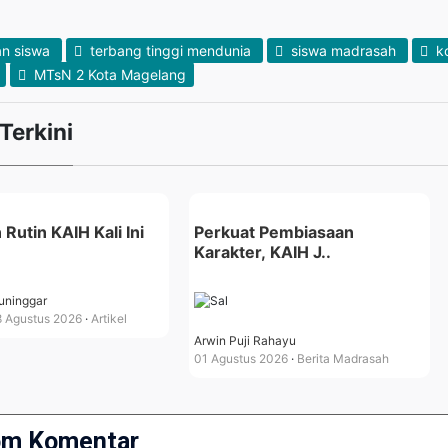
an siswa
terbang tinggi mendunia
siswa madrasah
ko
MTsN 2 Kota Magelang
 Terkini
 Rutin KAIH Kali Ini
Perkuat Pembiasaan
Karakter, KAIH J..
ninggar
 Agustus 2026
Artikel
Arwin Puji Rahayu
01 Agustus 2026
Berita Madrasah
om Komentar