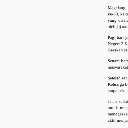
Magelang, 
ke-80, kel
yang disel
oleh jajar
Pagi hari 
Negeri 2 K
Gerakan se
Senam bers
masyarakat
Setelah se
Keluarga b
tanpa sekat
Jalan seh
untuk men
menegaskan
aktif menja