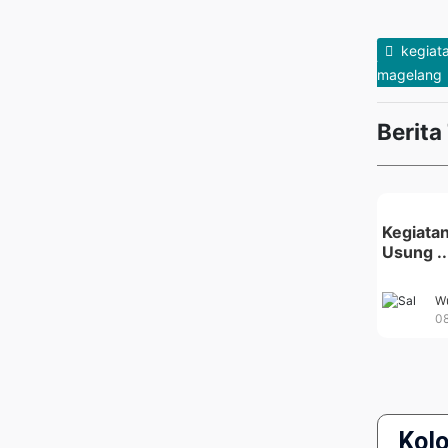
kegiat
magelang
Berita
Kegiatan
Usung ..
Wu
08
Kol