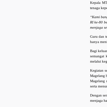
Kepala MTs
tenaga kepe
“Kami bang
RI ke-80 b
menjaga se
Guru dan t
hanya menik
Bagi kelua
semangat 
melalui ke
Kegiatan s
Magelang b
Magelang 
serta menu
Dengan sem
menjaga ha