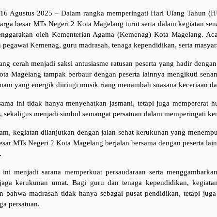
16 Agustus 2025 – Dalam rangka memperingati Hari Ulang Tahun (
uarga besar MTs Negeri 2 Kota Magelang turut serta dalam kegiatan se
enggarakan oleh Kementerian Agama (Kemenag) Kota Magelang. Acara
an pegawai Kemenag, guru madrasah, tenaga kependidikan, serta masyara
yang cerah menjadi saksi antusiasme ratusan peserta yang hadir deng
ota Magelang tampak berbaur dengan peserta lainnya mengikuti senam
nam yang energik diiringi musik riang menambah suasana keceriaan d
ama ini tidak hanya menyehatkan jasmani, tetapi juga mempererat h
, sekaligus menjadi simbol semangat persatuan dalam memperingati k
nam, kegiatan dilanjutkan dengan jalan sehat kerukunan yang menempuh
esar MTs Negeri 2 Kota Magelang berjalan bersama dengan peserta la
.
at ini menjadi sarana memperkuat persaudaraan serta menggambar
jaga kerukunan umat. Bagi guru dan tenaga kependidikan, kegiata
 bahwa madrasah tidak hanya sebagai pusat pendidikan, tetapi juga
ga persatuan.