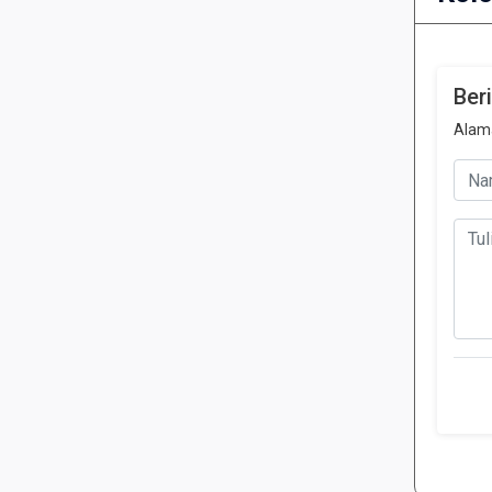
Ber
Alama