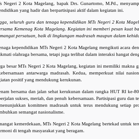
 Negeri 2 Kota Magelang, bapak Drs. Gunartomo, M.Pd., menyampa
ndidikan yang hadir dan berpartisipasi aktif dalam kegiatan ini.
ga, seluruh guru dan tenaga kependidikan MTs Negeri 2 Kota Magel
ersama Kemenag Kota Magelang. Kegiatan ini memberi pesan kuat b
mangat persatuan, baik di lingkungan madrasah maupun dalam kehid
enaga kependidikan MTs Negeri 2 Kota Magelang mengikuti acara de
mati olahraga bersama, tetapi juga terlibat dalam interaksi hangat denga
rga besar MTs Negeri 2 Kota Magelang, kegiatan ini memiliki makna 
kebersamaan antarwarga madrasah. Kedua, memperkuat nilai nasio
giatan positif yang mendukung kerukunan.
enam bersama dan jalan sehat kerukunan dalam rangka HUT RI ke-8
erjalan sukses, meriah, dan penuh kebersamaan. Partisipasi guru dan 
menunjukkan komitmen madrasah untuk terus mendukung setiap pr
mbuhkan semangat nasionalisme.
angat kemerdekaan, MTs Negeri 2 Kota Magelang bertekad untuk teru
rmoni di tengah masyarakat yang beragam.