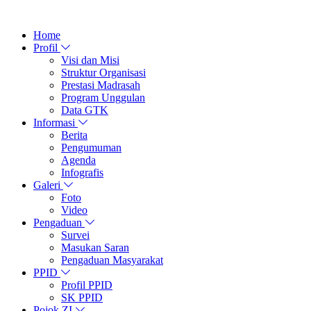
Home
Profil
Visi dan Misi
Struktur Organisasi
Prestasi Madrasah
Program Unggulan
Data GTK
Informasi
Berita
Pengumuman
Agenda
Infografis
Galeri
Foto
Video
Pengaduan
Survei
Masukan Saran
Pengaduan Masyarakat
PPID
Profil PPID
SK PPID
Pojok ZI