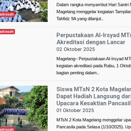
Dalam rangka menyambut Hari Santri 
Magelang menggelar kegiatan Tampilan
Madrasah
Tahfidz 9A yang dilanjut..
Madrasah
Perpustakaan Al-Irsyad MT
Akreditasi dengan Lancar
02 Oktober 2025
Magelang– Perpustakaan Al-Irsyad M
kegiatan akreditasi pada Rabu, 1 Okto
bagian penting dalam..
Siswa MTsN 2 Kota Magelan
Dapat Hadiah Langsung da
Upacara Kesaktian Pancasil
01 Oktober 2025
MTsN 2 Kota Magelang menggelar upac
Pancasila pada Selasa (1/10/2025). U
Madrasah