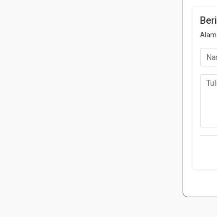
Ber
Alama