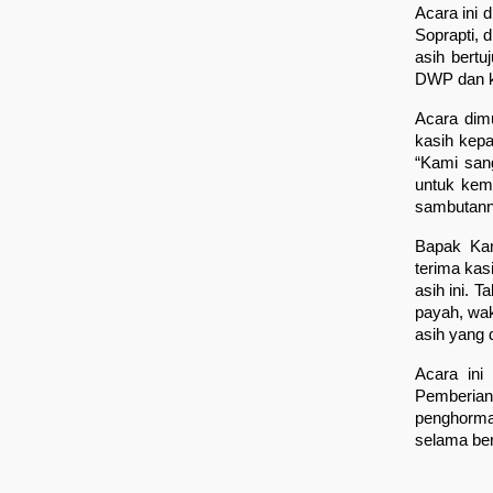
Acara ini 
Soprapti, 
asih bertu
DWP dan k
Acara dimu
kasih kep
“Kami sang
untuk kema
sambutann
Bapak Ka
terima kas
asih ini. T
payah, wak
asih yang 
Acara ini
Pemberian 
penghormat
selama ber