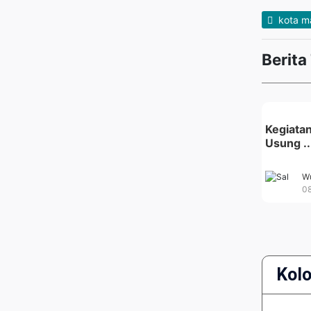
kota m
Berita
Kegiatan
Usung ..
Wu
08
Kol