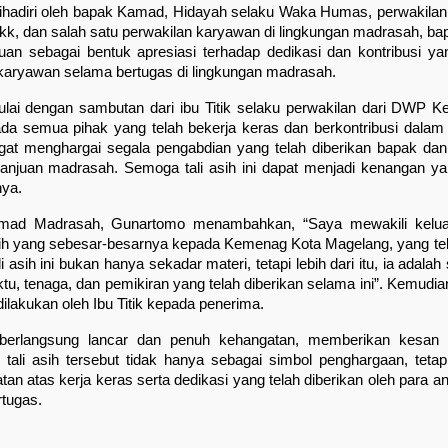
dihadiri oleh bapak Kamad, Hidayah selaku Waka Humas, perwakila
dkk, dan salah satu perwakilan karyawan di lingkungan madrasah, bap
juan sebagai bentuk apresiasi terhadap dedikasi dan kontribusi yan
aryawan selama bertugas di lingkungan madrasah.
lai dengan sambutan dari ibu Titik selaku perwakilan dari DWP 
ada semua pihak yang telah bekerja keras dan berkontribusi dala
at menghargai segala pengabdian yang telah diberikan bapak dan i
njuan madrasah. Semoga tali asih ini dapat menjadi kenangan yang
ya. 
mad Madrasah, Gunartomo menambahkan, “Saya mewakili kelua
ih yang sebesar-besarnya kepada Kemenag Kota Magelang, yang telah
ali asih ini bukan hanya sekadar materi, tetapi lebih dari itu, ia adala
tu, tenaga, dan pemikiran yang telah diberikan selama ini”. Kemudian,
dilakukan oleh Ibu Titik kepada penerima. 
 berlangsung lancar dan penuh kehangatan, memberikan kesan 
tali asih tersebut tidak hanya sebagai simbol penghargaan, tetap
an atas kerja keras serta dedikasi yang telah diberikan oleh par
tugas.