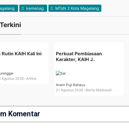
agelang
kemenag
MTsN 2 Kota Magelang
 Terkini
 Rutin KAIH Kali Ini
Perkuat Pembiasaan
Karakter, KAIH J..
ninggar
 Agustus 2026
Artikel
Arwin Puji Rahayu
01 Agustus 2026
Berita Madrasah
om Komentar