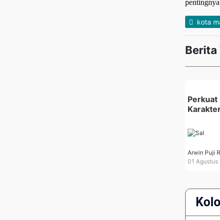
pentingnya
kota m
Berita
Perkuat
Karakter
Arwin Puji 
01 Agustus
Kol