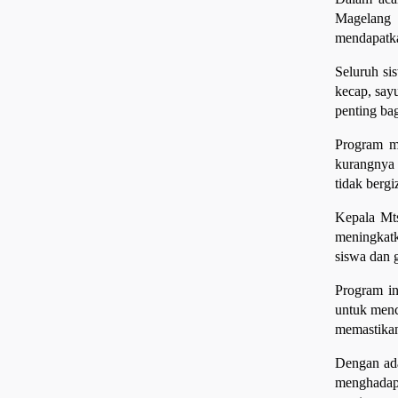
Magelang 
mendapatka
Seluruh si
kecap, say
penting bag
Program m
kurangnya 
tidak bergiz
Kepala Mt
meningkatk
siswa dan 
Program in
untuk menc
memastikan
Dengan ada
menghadapi