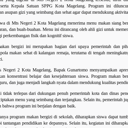
serta Kepala Satuan SPPG Kota Magelang. Program ini diluncur
n asupan gizi yang seimbang dan sehat agar dapat mendukung aktivitas
swa di Mts Negeri 2 Kota Magelang menerima menu makan siang bergiz
uran, dan buah-buahan. Menu ini dirancang oleh ahli gizi untuk memen
i perkembangan fisik dan kognitif siswa.
akan bergizi ini merupakan bagian dari upaya pemerintah dan pih
pola makan sehat di kalangan remaja, terutama di tengah meningkat
i.
s Negeri 2 Kota Magelang, Bapak Gunartomo menyampaikan apresias
an konsentrasi belajar dan kesejahteraan siswa. Program makan berg
guru, dan juga menjadi langkah nyata dalam mendukung kualitas pendi
i tidak terlepas dari dukungan penuh pemerintah kota dan dinas pe
iptakan menu yang seimbang dan terjangkau. Selain itu, pemerintah jug
 bahwa program ini berjalan dengan baik.
nya program makan bergizi di sekolah, diharapkan siswa dapat tum
 tantangan pendidikan ke depannya. Selain itu, kegiatan ini dihara