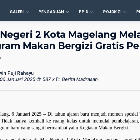
GALERI
PENGADUAN
PPID
POJOK ZI
P
Negeri 2 Kota Magelang Me
ram Makan Bergizi Gratis P
5
win Puji Rahayu
06 Januari 2025
587 x
Berita Madrasah
ang, 6 Januari 2025 – Di tahun ajaran baru menjadi momen spesial 
Tidak hanya kembali ke ruang kelas untuk memulai pembelajaran,
gram baru yang sangat bermanfaat yaitu Kegiatan Makan Bergizi.
ra yang digelar di Mts Negeri 2 Kota Magelang tersebut, turut d