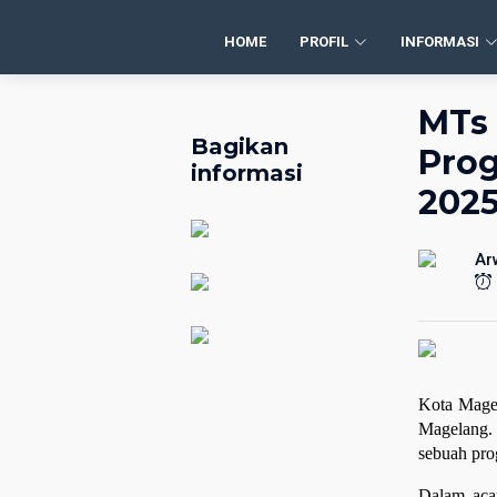
HOME
PROFIL
INFORMASI
MTs 
Bagikan
Prog
informasi
202
Ar
Kota Magel
Magelang. 
sebuah pro
Dalam aca