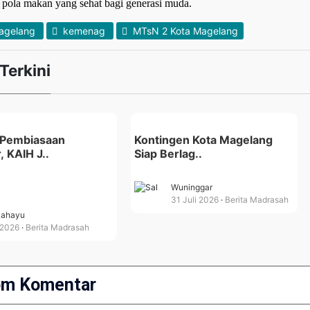
 pola makan yang sehat bagi generasi muda.
agelang
kemenag
MTsN 2 Kota Magelang
 Terkini
 Pembiasaan
Kontingen Kota Magelang
, KAIH J..
Siap Berlag..
Wuninggar
31 Juli 2026
Berita Madrasah
Rahayu
 2026
Berita Madrasah
om Komentar