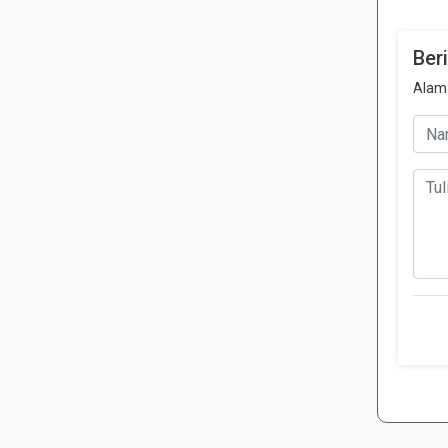
Ber
Alama