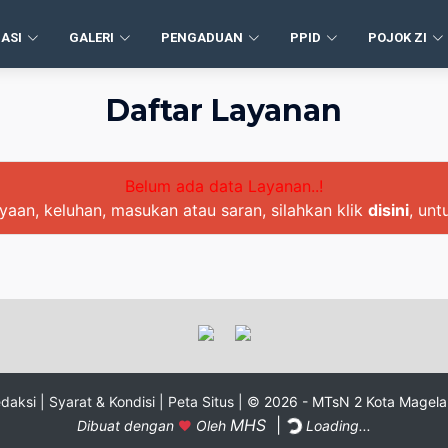
ASI
GALERI
PENGADUAN
PPID
POJOK ZI
Daftar Layanan
Belum ada data Layanan..!
aan, keluhan, masukan atau saran, silahkan klik
disini
, un
daksi |
Syarat & Kondisi |
Peta Situs |
© 2026 - MTsN 2 Kota Magel
MHS
|
Dibuat dengan
Oleh
Loading...