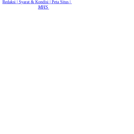
Redaksi |
Syarat & Kondisi |
Peta Situs |
© 2026 - MTsN 2 Kota Magelang
MHS
|
Dibuat dengan
Oleh