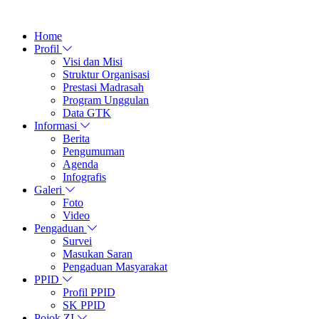
Home
Profil
Visi dan Misi
Struktur Organisasi
Prestasi Madrasah
Program Unggulan
Data GTK
Informasi
Berita
Pengumuman
Agenda
Infografis
Galeri
Foto
Video
Pengaduan
Survei
Masukan Saran
Pengaduan Masyarakat
PPID
Profil PPID
SK PPID
Pojok ZI