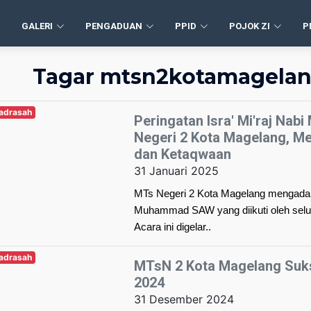
GALERI
PENGADUAN
PPID
POJOK ZI
P
Tagar mtsn2kotamagelan
Madrasah
Peringatan Isra' Mi'raj N
Negeri 2 Kota Magelang, 
dan Ketaqwaan
31 Januari 2025
MTs Negeri 2 Kota Magelang mengadakan
Muhammad SAW yang diikuti oleh seluru
Acara ini digelar..
Madrasah
MTsN 2 Kota Magelang Suk
2024
31 Desember 2024