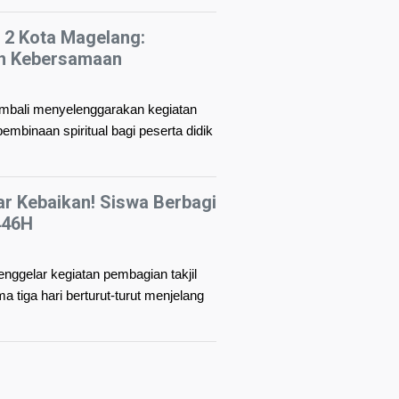
2 Kota Magelang:
n Kebersamaan
mbali menyelenggarakan kegiatan
binaan spiritual bagi peserta didik
r Kebaikan! Siswa Berbagi
446H
ggelar kegiatan pembagian takjil
 tiga hari berturut-turut menjelang