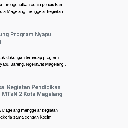
 mengenalkan dunia pendidikan
Kota Magelang menggelar kegiatan
ung Program Nyapu
g
ntuk dukungan terhadap program
yapu Bareng, Ngerawat Magelang",
: Kegiatan Pendidikan
di MTsN 2 Kota Magelang
a Magelang menggelar kegiatan
 bekerja sama dengan Kodim