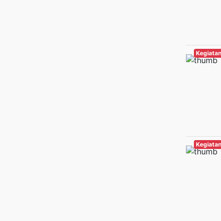
Kegiata
Kegiata