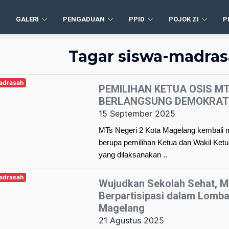
GALERI
PENGADUAN
PPID
POJOK ZI
P
Tagar siswa-madra
Madrasah
PEMILIHAN KETUA OSIS M
BERLANGSUNG DEMOKRAT
15 September 2025
MTs Negeri 2 Kota Magelang kembali 
berupa pemilihan Ketua dan Wakil Ket
yang dilaksanakan ..
Madrasah
Wujudkan Sekolah Sehat, M
Berpartisipasi dalam Lomba
Magelang
21 Agustus 2025