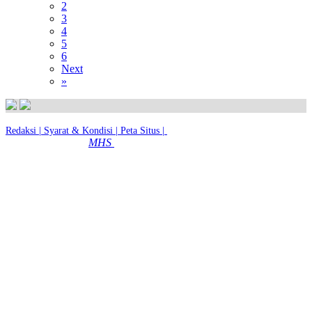
2
3
4
5
6
Next
»
Redaksi |
Syarat & Kondisi |
Peta Situs |
© 2026 - MTsN 2 Kota Magelang
MHS
|
Dibuat dengan
Oleh