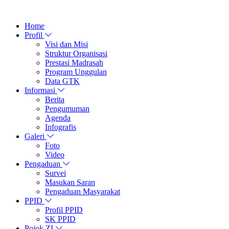
Home
Profil
Visi dan Misi
Struktur Organisasi
Prestasi Madrasah
Program Unggulan
Data GTK
Informasi
Berita
Pengumuman
Agenda
Infografis
Galeri
Foto
Video
Pengaduan
Survei
Masukan Saran
Pengaduan Masyarakat
PPID
Profil PPID
SK PPID
Pojok ZI