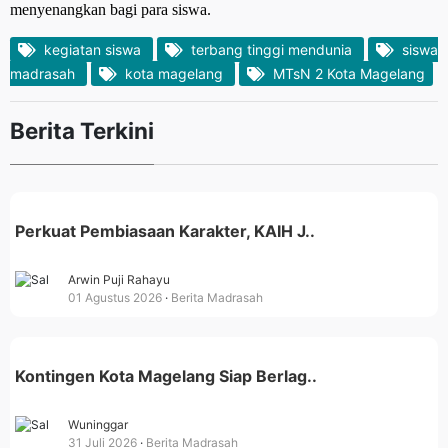
menyenangkan bagi para siswa.
kegiatan siswa
terbang tinggi mendunia
siswa
madrasah
kota magelang
MTsN 2 Kota Magelang
Berita Terkini
Perkuat Pembiasaan Karakter, KAIH J..
Arwin Puji Rahayu
01 Agustus 2026
Berita Madrasah
Kontingen Kota Magelang Siap Berlag..
Wuninggar
31 Juli 2026
Berita Madrasah