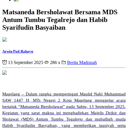
Matsaneda Bersholawat Bersama MDS
Antum Tumbu Tegalrejo dan Habib
Syarifudin Basyaiban
Arwin Puji Rahayu
13 September 2025
286 x
Berita Madrasah
Magelang – Dalam rangka memperingati Maulid Nabi Muhammad
SAW 1447 H, MTs Negeri 2 Kota Magelang menggelar acara
bertajuk “Matsaneda Bersholawat” pada Sabtu, 13 September 2025.
Kegiatan yang sarat makna ini menghadirkan Majelis Dzikir dan
Sholawat (MDS) Antum Tumbu Tegalrejo dan muballigh muda
Habib Syarifudin Basyaiban, yang memberikan tausiyah serta