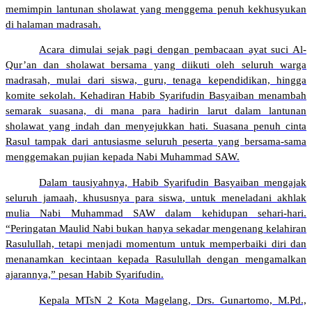
memimpin lantunan sholawat yang menggema penuh kekhusyukan
di halaman madrasah.
Acara dimulai sejak pagi dengan pembacaan ayat suci Al-
Qur’an dan sholawat bersama yang diikuti oleh seluruh warga
madrasah, mulai dari siswa, guru, tenaga kependidikan, hingga
komite sekolah. Kehadiran Habib Syarifudin Basyaiban menambah
semarak suasana, di mana para hadirin larut dalam lantunan
sholawat yang indah dan menyejukkan hati. Suasana penuh cinta
Rasul tampak dari antusiasme seluruh peserta yang bersama-sama
menggemakan pujian kepada Nabi Muhammad SAW.
Dalam tausiyahnya, Habib Syarifudin Basyaiban mengajak
seluruh jamaah, khususnya para siswa, untuk meneladani akhlak
mulia Nabi Muhammad SAW dalam kehidupan sehari-hari.
“Peringatan Maulid Nabi bukan hanya sekadar mengenang kelahiran
Rasulullah, tetapi menjadi momentum untuk memperbaiki diri dan
menanamkan kecintaan kepada Rasulullah dengan mengamalkan
ajarannya,” pesan Habib Syarifudin.
Kepala MTsN 2 Kota Magelang, Drs. Gunartomo, M.Pd.,