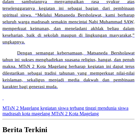
dalam sambutannya menyampaikan rasa syukur atas
terselenggaranya kegiatan ini sebagai bagian dari pembinaan
spiritual siswa. “Melalui Matsaneda Bersholawat, kami berharap
seluruh warga madrasah semakin mencintai Nabi Muhammad SAW,
memperkuat keimanan, dan meneladani akhlak beliau dalam
keseharian, baik di sekolah maupun di lingkungan masyarakat,”
ungkapnya.
Dengan semangat kebersamaan, Matsaneda Bersholawat
tahun ini sukses menghadirkan suasana religius, hangat, dan penuh
makna. MTsN 2 Kota Magelang berharap kegiatan ini dapat terus
dilestarikan sebagai tradisi tahunan yang memperkuat nilai-nilai
keislaman, sekaligus menjadi media dakwah dan pembinaan
karakter bagi generasi muda.
MTsN 2 Magelang
kegiatan siswa
terbang tinggi mendunia
siswa
madrasah
kota magelang
MTsN 2 Kota Magelang
Berita Terkini