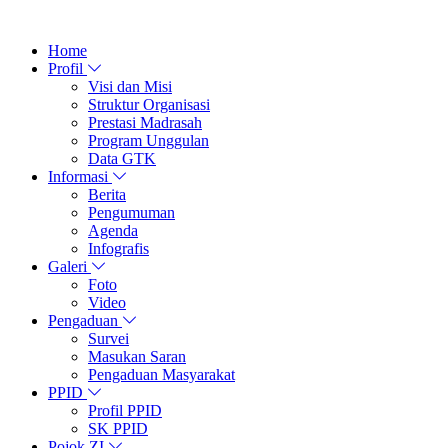
Home
Profil
Visi dan Misi
Struktur Organisasi
Prestasi Madrasah
Program Unggulan
Data GTK
Informasi
Berita
Pengumuman
Agenda
Infografis
Galeri
Foto
Video
Pengaduan
Survei
Masukan Saran
Pengaduan Masyarakat
PPID
Profil PPID
SK PPID
Pojok ZI